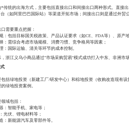
为*传统的出海方式，主要包括直接出口和间接出口两种形式。直接
B平台（如阿里巴巴国际站）等渠道开拓市场；间接出口则是通过外贸
出口需要重点把握：
规：包括目标国关税政策、产品认证要求（如CE、FDA等）、原产
选择：需综合考虑市场规模、消费习惯、竞争格局等因素；
管理：国际运输、清关等环节的成本控制。
，浙江义乌小商品通过"市场采购贸易"模式成功打入中东、非洲市场
模式
要包括绿地投资（新建工厂/研发中心）和棕地投资（收购改造现有设
型的绿地投资案例。
资领域包括：
电器：智能手机、家电等；
源：光伏、锂电材料等；
制造：新能源汽车及零部件等。