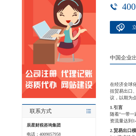
400
中国企业
在经济全球
括贸易出口
议，以期为
1.引言
联系方式
随着"一带一
资流量达到
辰星财税咨询集团
2.贸易出口
电话：4009057958