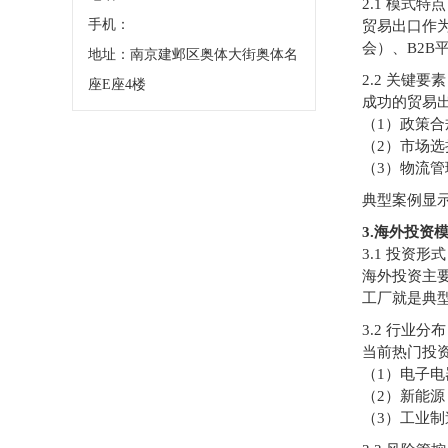
2.1 模式特点
手机：
贸易出口作
会）、B2
地址：南京建邺区奥体大街奥体名
2.2 关键要素
座E座4楼
成功的贸易
（1）政策合
（2）市场
（3）物流
典型案例显示
3.海外投资
3.1 投资形式
海外投资主
工厂就是典
3.2 行业分布
当前热门投
（1）电子
（2）新能
（3）工业