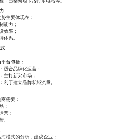
工程：巴基斯坦卡洛特水电站等。
争力
优势主要体现在：
制能力；
设效率；
持体系。
模式
商平台包括：
逊：适合品牌化运营；
通：主打新兴市场；
站：利于建立品牌私域流量。
电商需要：
品；
运营；
营。
议
出海模式的分析，建议企业：