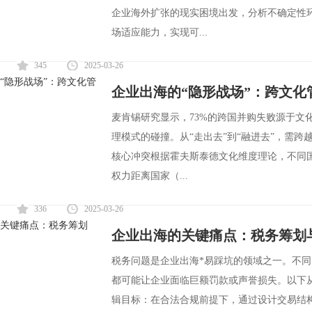
企业海外扩张的现实困境出发，分析不确定性
场适应能力，实现可...
345
2025-03-26
企业出海的“隐形战场”：跨文化
麦肯锡研究显示，73%的跨国并购失败源于文
理模式的碰撞。从“走出去”到“融进去”，需
核心冲突根据霍夫斯泰德文化维度理论，不同国家的文
权力距离国家（...
336
2025-03-26
企业出海的关键痛点：税务筹划
税务问题是企业出海*易踩坑的领域之一。不
都可能让企业面临巨额罚款或声誉损失。以下
辑目标：在合法合规前提下，通过设计交易结构